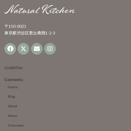
〒150-0021
東京都渋谷区恵比寿西1-2-3
GoogleMap
Contents
Home
Blog
About
Menu
Overview