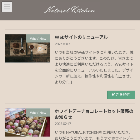
コ
ナ
ン
ビ
テ
ゲ
ン
ー
ツ
シ
へ
ョ
Webサイトのリニューアル
What' New
ス
ン
2025.03.01
キ
に
いつも当社のWebサイトをご利用いただき、誠
ッ
移
にありがとうございます。このたび、皆さまに
プ
動
より快適にご利用いただけるよう、Webサイト
を全面的にリニューアルいたしました。デザイ
ンの一新に加え、操作性や利便性を向上させ、
より分 […]
続きを読む
ホワイトデーチョコレートセット販売の
What' New
お知らせ
2025.02.17
いつもNATURAL KITCHENをご利用いただき、
ありがとうございます。 もうすぐホワイトデー